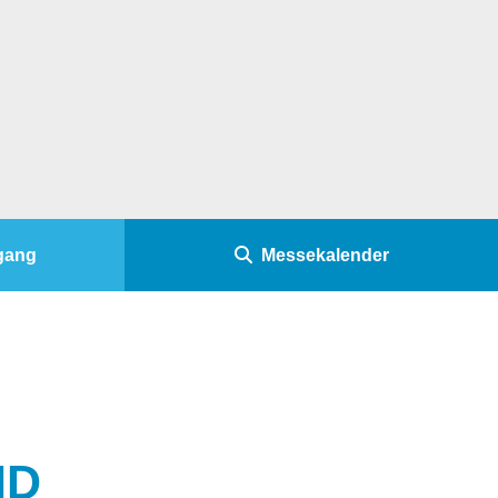
dgang
Messekalender
ND