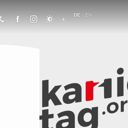
DE
EN
Messe Dortmund Telefon
Messe Dortmund Facebook
Messe Dortmund Instagram
Schalter Nachtmodus