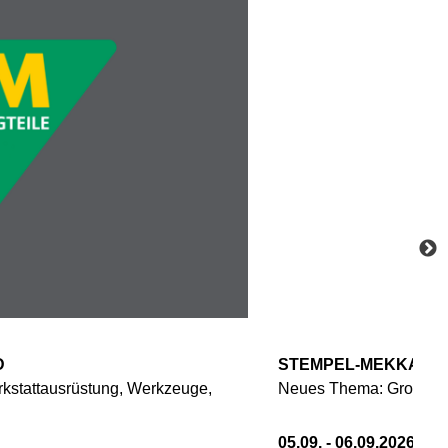
D
STEMPEL-MEKKA
kstattausrüstung, Werkzeuge,
Neues Thema: Große B
05.09. - 06.09.2026