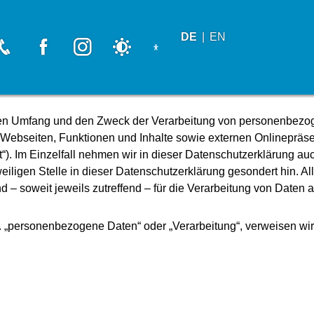
DE
EN
Messe Dortmund Telefon
Messe Dortmund Facebook
Messe Dortmund Instagram
Schalter Nachtmodus
ung
, den Umfang und den Zweck der Verarbeitung von personenbezo
ebseiten, Funktionen und Inhalte sowie externen Onlinepräsenz
). Im Einzelfall nehmen wir in dieser Datenschutzerklärung au
iligen Stelle in dieser Datenschutzerklärung gesondert hin. All
nd – soweit jeweils zutreffend – für die Verarbeitung von Date
B. „personenbezogene Daten“ oder „Verarbeitung“, verweisen wir a