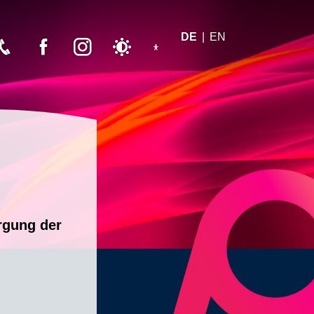
DE
EN
Messe Dortmund Telefon
Messe Dortmund Facebook
Messe Dortmund Instagram
Schalter Nachtmodus
rgung der