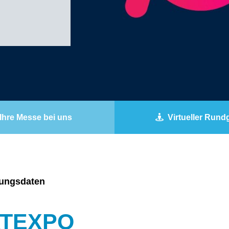
Ihre Messe bei uns
Virtueller Run
tungsdaten
TEXPO