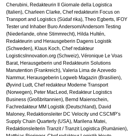
Cherubini, Redakteurin Il Giornale della Logistica
(Italien), Charleen Clarke, Chef redakteurin Focus on
Transport and Logistics (Südaf rika), Theo Egberts, IFOY
Tester und Inhaber Buro Andersom/Andersom Testing
(Niederlande, ohne Stimmrecht), Hilda Hultén,
Redakteurin und Herausgeberin Dagens Logistik
(Schweden), Klaus Koch, Chef redakteur
LogisticsInnovation.org (Schweiz), Véronique Le Voas
Barat, Herausgeberin und Redakteurin Solutions
Manutention (Frankreich), Valeria Lima de Azevedo
Nammur, Herausgeberin Logweb Magazin (Brasilien),
Øyvind Ludt, Chef redakteur Moderne Transport
(Norwegen), Peter MacLeod, Redakteur Logistics
Business (Großbritannien), Bernd Maienschein,
Fachredakteur MM Logistik (Deutschland), David
Maloney, Redaktionsleiter DC Velocity und CSCMP's
Supply Chain Quarterly (USA), Marilena Matei,
Redaktionsleiterin Tranzit / Tranzit Logistica (Rumänien),
Matthias Pieringer, Chef redakteur Logistik Heute