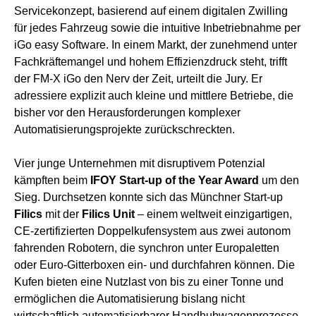
Servicekonzept, basierend auf einem digitalen Zwilling
für jedes Fahrzeug sowie die intuitive Inbetriebnahme per
iGo easy Software. In einem Markt, der zunehmend unter
Fachkräftemangel und hohem Effizienzdruck steht, trifft
der FM-X iGo den Nerv der Zeit, urteilt die Jury. Er
adressiere explizit auch kleine und mittlere Betriebe, die
bisher vor den Herausforderungen komplexer
Automatisierungsprojekte zurückschreckten.
Vier junge Unternehmen mit disruptivem Potenzial
kämpften beim
IFOY Start-up of the Year Award
um den
Sieg. Durchsetzen konnte sich das Münchner Start-up
Filics
mit der
Filics Unit
– einem weltweit einzigartigen,
CE-zertifizierten Doppelkufensystem aus zwei autonom
fahrenden Robotern, die synchron unter Europaletten
oder Euro-Gitterboxen ein- und durchfahren können. Die
Kufen bieten eine Nutzlast von bis zu einer Tonne und
ermöglichen die Automatisierung bislang nicht
wirtschaftlich automatisierbarer Handhubwagenprozesse