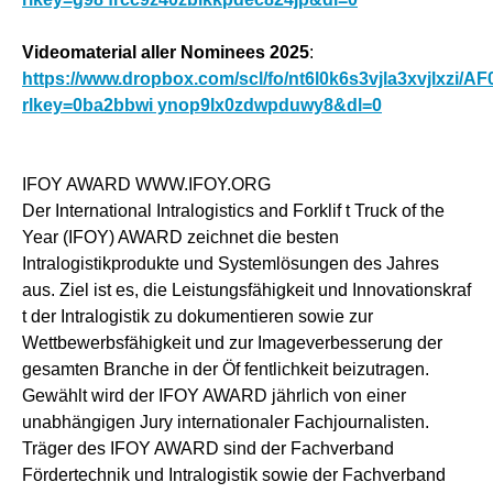
Videomaterial aller Nominees 2025
:
https://www.dropbox.com/scl/fo/nt6l0k6s3vjla3xvjlxzi
rlkey=0ba2bbwi ynop9lx0zdwpduwy8&dl=0
IFOY AWARD WWW.IFOY.ORG
Der International Intralogistics and Forklif t Truck of the
Year (IFOY) AWARD zeichnet die besten
Intralogistikprodukte und Systemlösungen des Jahres
aus. Ziel ist es, die Leistungsfähigkeit und Innovationskraf
t der Intralogistik zu dokumentieren sowie zur
Wettbewerbsfähigkeit und zur Imageverbesserung der
gesamten Branche in der Öf fentlichkeit beizutragen.
Gewählt wird der IFOY AWARD jährlich von einer
unabhängigen Jury internationaler Fachjournalisten.
Träger des IFOY AWARD sind der Fachverband
Fördertechnik und Intralogistik sowie der Fachverband