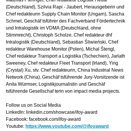
(Deutschland), Szilvia Rapi - Jaubert, Herausgeberin und
Chef redakteurin Supply Chain Monitor (Ungarn), Sascha
Schmel, Geschäf tsführer des Fachverband Fördertechnik
und Intralogistik im VDMA (Deutschland, ohne
Stimmrecht), Christoph Scholze, Chef redakteur dhf
Intralogistik (Deutschland), Sebastian Śliwieński, Chef
redakteur Warehouse Monitor (Polen), Michal Štengl,
Chef redakteur Transport a Logistika (Tschechien), Jarlath
Sweeney, Chef redakteur Fleet Transport (Irland), Ying
(Crystal) Xu, stv. Chef redakteurin, China Industrial News
Network (China). Geschäf tsführende Jury-Vorsitzende ist
Anita Würmser, Logistikjournalistin und Geschäf
tsführende Gesellschaf terin von impact media projects.
Follow us on Social Media
LinkedIn: linkedin.com/showcase/ifoy-award
Facebook: facebook.com/ifoy-award
Youtube:
https://www.youtube.com/@ifoyaward