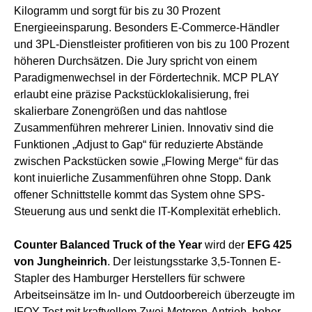
Kilogramm und sorgt für bis zu 30 Prozent
Energieeinsparung. Besonders E-Commerce-Händler
und 3PL-Dienstleister profitieren von bis zu 100 Prozent
höheren Durchsätzen. Die Jury spricht von einem
Paradigmenwechsel in der Fördertechnik. MCP PLAY
erlaubt eine präzise Packstücklokalisierung, frei
skalierbare Zonengrößen und das nahtlose
Zusammenführen mehrerer Linien. Innovativ sind die
Funktionen „Adjust to Gap“ für reduzierte Abstände
zwischen Packstücken sowie „Flowing Merge“ für das
kont inuierliche Zusammenführen ohne Stopp. Dank
offener Schnittstelle kommt das System ohne SPS-
Steuerung aus und senkt die IT-Komplexität erheblich.
Counter Balanced Truck of the Year
wird der
EFG 425
von Jungheinrich
. Der leistungsstarke 3,5-Tonnen E-
Stapler des Hamburger Herstellers für schwere
Arbeitseinsätze im In- und Outdoorbereich überzeugte im
IFOY Test mit kraftvollem Zwei-Motoren-Antrieb, hoher