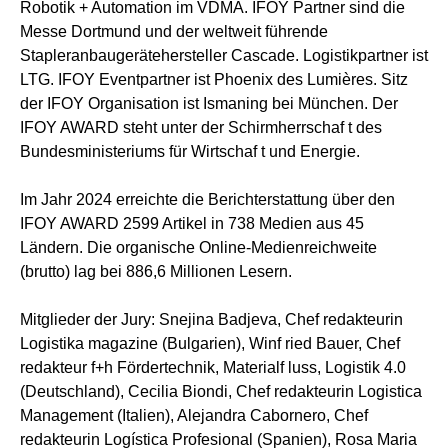
Robotik + Automation im VDMA. IFOY Partner sind die
Messe Dortmund und der weltweit führende
Stapleranbaugerätehersteller Cascade. Logistikpartner ist
LTG. IFOY Eventpartner ist Phoenix des Lumières. Sitz
der IFOY Organisation ist Ismaning bei München. Der
IFOY AWARD steht unter der Schirmherrschaf t des
Bundesministeriums für Wirtschaf t und Energie.
Im Jahr 2024 erreichte die Berichterstattung über den
IFOY AWARD 2599 Artikel in 738 Medien aus 45
Ländern. Die organische Online-Medienreichweite
(brutto) lag bei 886,6 Millionen Lesern.
Mitglieder der Jury: Snejina Badjeva, Chef redakteurin
Logistika magazine (Bulgarien), Winf ried Bauer, Chef
redakteur f+h Fördertechnik, Materialf luss, Logistik 4.0
(Deutschland), Cecilia Biondi, Chef redakteurin Logistica
Management (Italien), Alejandra Cabornero, Chef
redakteurin Logística Profesional (Spanien), Rosa Maria