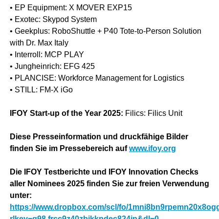
• EP Equipment: X MOVER EXP15
• Exotec: Skypod System
• Geekplus: RoboShuttle + P40 Tote-to-Person Solution
with Dr. Max Italy
• Interroll: MCP PLAY
• Jungheinrich: EFG 425
• PLANCISE: Workforce Management for Logistics
• STILL: FM-X iGo
IFOY Start-up of the Year 2025:
Filics: Filics Unit
Diese Presseinformation und druckfähige Bilder
finden Sie im Pressebereich auf
www.ifoy.org
Die IFOY Testberichte und IFOY Innovation Checks
aller Nominees 2025 finden Sie zur freien Verwendung
unter:
https://www.dropbox.com/scl/fo/1mni8bn9rpemn20x8
rlkey=g98 frcc9z40zbikkpdec824jp&dl=0